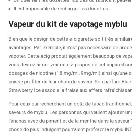
Uniquement les dosettes liquides du fabricant peuvent
Il est impossible de recharger les dosettes.
Vapeur du kit de vapotage myblu
Bien que le design de cette e-cigarette soit très similair
avantages. Par exemple, il n’est pas nécessaire de pro
vapoter. Cette ecig produit également beaucoup de vapeu
vous devrez aimer vraiment à propos de cet appareil son
dosages de nicotine (18 mg/ml, 9mg/ml) ainsi qu’une op
puisse profiter de leur choix de saveur. Son parfum Blue 
Strawberry Ice associe la fraise aux effets rafraîchissa
Pour ceux qui recherchent un goût de tabac traditionnel
saveurs de myblu. Les personnes qui veulent ajouter un
l’ananas avec du piment et de la menthe dans la saveur 
chose de plus indulgent pourraient préférer la myblu I