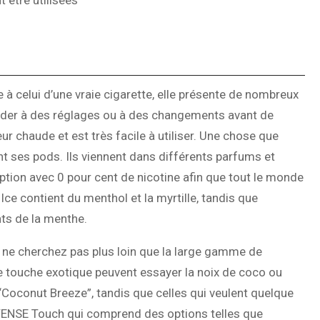
 être utilisées
e à celui d’une vraie cigarette, elle présente de nombreux
céder à des réglages ou à des changements avant de
r chaude et est très facile à utiliser. Une chose que
t ses pods. Ils viennent dans différents parfums et
tion avec 0 pour cent de nicotine afin que tout le monde
Ice contient du menthol et la myrtille, tandis que
nts de la menthe.
, ne cherchez pas plus loin que la large gamme de
e touche exotique peuvent essayer la noix de coco ou
“Coconut Breeze”, tandis que celles qui veulent quelque
NTENSE Touch qui comprend des options telles que